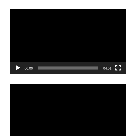
Reproductor
de
vídeo
00:00
04:51
Reproductor
de
vídeo