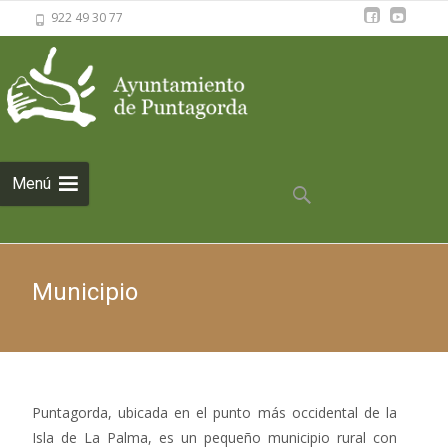
922 49 30 77
Saltar al
Menú
contenido
Buscar:
Municipio
Puntagorda, ubicada en el punto más occidental de la
Isla de La Palma, es un pequeño municipio rural con