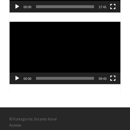
00:00
17:41
Reproductor
de
vídeo
00:00
09:43
© Puntagorda, Encanto Rural
Acceso